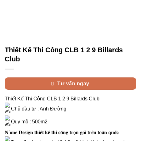
Thiết Kế Thi Công CLB 1 2 9 Billards
Club
Tư vấn ngay
Thiết Kế Thi Công CLB 1 2 9 Billards Club
Chủ đầu tư : Anh Đường
Quy mô : 500m2
𝐍’𝐨𝐧𝐞 𝐃𝐞𝐬𝐢𝐠𝐧 𝐭𝐡𝐢𝐞̂́𝐭 𝐤𝐞̂́ 𝐭𝐡𝐢 𝐜𝐨̂𝐧𝐠 𝐭𝐫𝐨̣𝐧 𝐠𝐨́𝐢 𝐭𝐫𝐞̂𝐧 𝐭𝐨𝐚̀𝐧 𝐪𝐮𝐨̂́𝐜