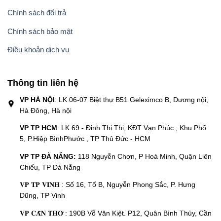
Chính sách đổi trả
Chính sách bảo mật
Điều khoản dịch vụ
Thông tin liên hệ
VP HÀ NỘI
: LK 06-07 Biệt thự B51 Geleximco B, Dương nội,
Hà Đông, Hà nội
VP TP HCM
: LK 69 - Đinh Thị Thi, KĐT Vạn Phúc , Khu Phố
5, P.Hiệp BìnhPhước , TP Thủ Đức - HCM
VP TP ĐÀ NẴNG:
118 Nguyễn Chơn, P Hoà Minh, Quận Liên
Chiểu, TP Đà Nẵng
𝐕𝐏 𝐓𝐏 𝐕𝐈𝐍𝐇 : Số 16, Tổ B, Nguyễn Phong Sắc, P. Hưng
Dũng, TP Vinh
𝐕𝐏 𝐂𝐀̂̀𝐍 𝐓𝐇𝐎̛ : 190B Vỗ Văn Kiệt. P12, Quân Bình Thủy, Cần