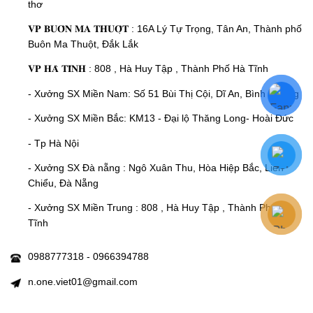
thơ
𝐕𝐏 𝐁𝐔𝐎̂𝐍 𝐌𝐀 𝐓𝐇𝐔𝐎̣̂𝐓 : 16A Lý Tự Trọng, Tân An, Thành phố
Buôn Ma Thuột, Đắk Lắk
𝐕𝐏 𝐇𝐀̀ 𝐓𝐈̃𝐍𝐇 : 808 , Hà Huy Tập , Thành Phố Hà Tĩnh
- Xưởng SX Miền Nam: Số 51 Bùi Thị Cội, Dĩ An, Bình Dương
- Xưởng SX Miền Bắc: KM13 - Đại lộ Thăng Long- Hoài Đức
- Tp Hà Nội
- Xưởng SX Đà nẵng : Ngô Xuân Thu, Hòa Hiệp Bắc, Liên
Chiểu, Đà Nẵng
- Xưởng SX Miền Trung : 808 , Hà Huy Tập , Thành Phố Hà
Tĩnh
0988777318 - 0966394788
n.one.viet01@gmail.com