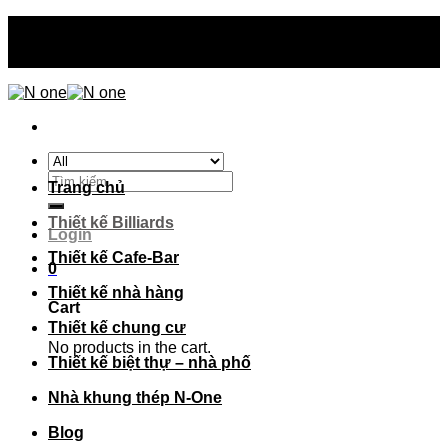
Skip
N-one thiết kế - thi công - sản xuất trên toàn quốc
to
N-one thiết kế - thi công - sản xuất trên toàn quốc
content
Search
Trang chủ
for:
Thiết kế Billiards
Login
Thiết kế Cafe-Bar
0
Thiết kế nhà hàng
Cart
Thiết kế chung cư
No products in the cart.
Thiết kế biệt thự – nhà phố
Nhà khung thép N-One
Blog