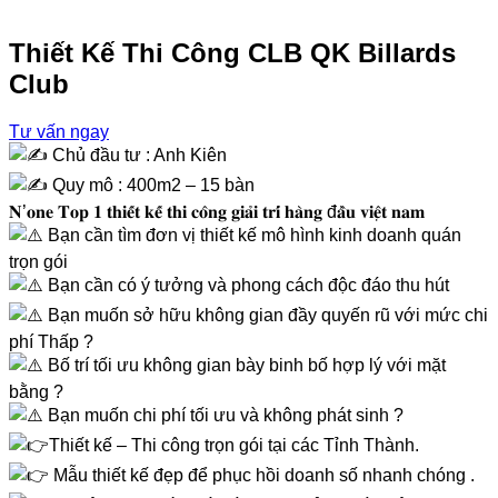
Thiết Kế Thi Công CLB QK Billards
Club
Tư vấn ngay
Chủ đầu tư : Anh Kiên
Quy mô : 400m2 – 15 bàn
𝐍’𝐨𝐧𝐞 𝐓𝐨𝐩 𝟏 𝐭𝐡𝐢𝐞̂́𝐭 𝐤𝐞̂́ 𝐭𝐡𝐢 𝐜𝐨̂𝐧𝐠 𝐠𝐢𝐚̉𝐢 𝐭𝐫𝐢́ 𝐡𝐚̀𝐧𝐠 đ𝐚̂̀𝐮 𝐯𝐢𝐞̣̂𝐭 𝐧𝐚𝐦
Bạn cần tìm đơn vị thiết kế mô hình kinh doanh quán
trọn gói
Bạn cần có ý tưởng và phong cách độc đáo thu hút
Bạn muốn sở hữu không gian đầy quyến rũ với mức chi
phí Thấp ?
Bố trí tối ưu không gian bày binh bố hợp lý với mặt
bằng ?
Bạn muốn chi phí tối ưu và không phát sinh ?
Thiết kế – Thi công trọn gói tại các Tỉnh Thành.
Mẫu thiết kế đẹp để phục hồi doanh số nhanh chóng .