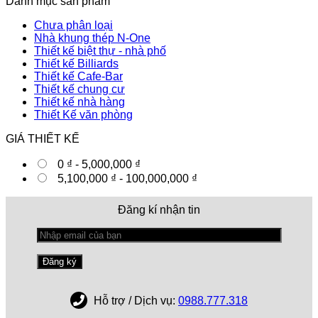
Danh mục sản phẩm
Chưa phân loại
Nhà khung thép N-One
Thiết kế biệt thự - nhà phố
Thiết kế Billiards
Thiết kế Cafe-Bar
Thiết kế chung cư
Thiết kế nhà hàng
Thiết Kế văn phòng
GIÁ THIẾT KẾ
0
₫
-
5,000,000
₫
5,100,000
₫
-
100,000,000
₫
Đăng kí nhận tin
Hỗ trợ / Dịch vụ:
0988.777.318