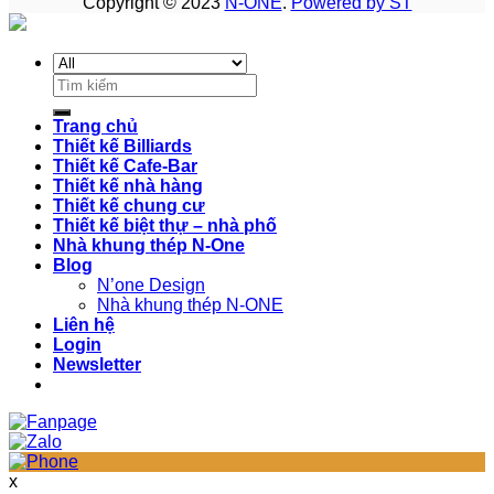
Copyright © 2023
N-ONE
.
Powered by ST
Search
for:
Trang chủ
Thiết kế Billiards
Thiết kế Cafe-Bar
Thiết kế nhà hàng
Thiết kế chung cư
Thiết kế biệt thự – nhà phố
Nhà khung thép N-One
Blog
N’one Design
Nhà khung thép N-ONE
Liên hệ
Login
Newsletter
x