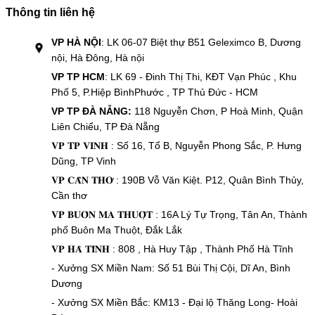
Thông tin liên hệ
VP HÀ NỘI
: LK 06-07 Biệt thự B51 Geleximco B, Dương
nội, Hà Đông, Hà nội
VP TP HCM
: LK 69 - Đinh Thị Thi, KĐT Vạn Phúc , Khu
Phố 5, P.Hiệp BìnhPhước , TP Thủ Đức - HCM
VP TP ĐÀ NẴNG:
118 Nguyễn Chơn, P Hoà Minh, Quận
Liên Chiểu, TP Đà Nẵng
𝐕𝐏 𝐓𝐏 𝐕𝐈𝐍𝐇 : Số 16, Tổ B, Nguyễn Phong Sắc, P. Hưng
Dũng, TP Vinh
𝐕𝐏 𝐂𝐀̂̀𝐍 𝐓𝐇𝐎̛ : 190B Vỗ Văn Kiệt. P12, Quân Bình Thủy,
Cần thơ
𝐕𝐏 𝐁𝐔𝐎̂𝐍 𝐌𝐀 𝐓𝐇𝐔𝐎̣̂𝐓 : 16A Lý Tự Trọng, Tân An, Thành
phố Buôn Ma Thuột, Đắk Lắk
𝐕𝐏 𝐇𝐀̀ 𝐓𝐈̃𝐍𝐇 : 808 , Hà Huy Tập , Thành Phố Hà Tĩnh
- Xưởng SX Miền Nam: Số 51 Bùi Thị Cội, Dĩ An, Bình
Dương
- Xưởng SX Miền Bắc: KM13 - Đại lộ Thăng Long- Hoài