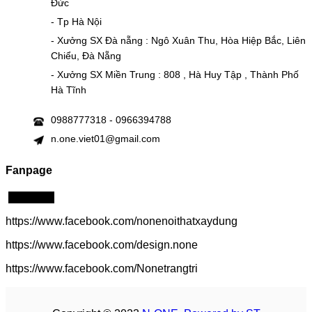
Đức
- Tp Hà Nội
- Xưởng SX Đà nẵng : Ngô Xuân Thu, Hòa Hiệp Bắc, Liên
Chiểu, Đà Nẵng
- Xưởng SX Miền Trung : 808 , Hà Huy Tập , Thành Phố
Hà Tĩnh
0988777318 - 0966394788
n.one.viet01@gmail.com
Fanpage
Click me!
https://www.facebook.com/nonenoithatxaydung
https://www.facebook.com/design.none
https://www.facebook.com/Nonetrangtri