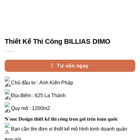
Thiết Kế Thi Công BILLIAS DIMO
Tư vấn ngay
Chủ đầu tư : Anh Kiên Pháp
Địa điểm : 625 La Thành
Quy mô : 1200m2
𝐍’𝐨𝐧𝐞 𝐃𝐞𝐬𝐢𝐠𝐧 𝐭𝐡𝐢𝐞̂́𝐭 𝐤𝐞̂́ 𝐭𝐡𝐢 𝐜𝐨̂𝐧𝐠 𝐭𝐫𝐨̣𝐧 𝐠𝐨́𝐢 𝐭𝐫𝐞̂𝐧 𝐭𝐨𝐚̀𝐧 𝐪𝐮𝐨̂́𝐜
Bạn cần tìm đơn vị thiết kế mô hình kinh doanh quán
trọn gói