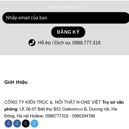
Đăng kí nhận tin
Hỗ trợ / Dịch vụ:
0988.777.318
Giới thiệu
CÔNG TY KIẾN TRÚC & NỘI THẤT N-ONE VIỆT
Trụ sở văn
phòng
: LK 06-07 Biệt thự B51 Geleximco B, Dương nội, Hà
Đông, Hà nội Hotline: 0988777318 - 0966394788