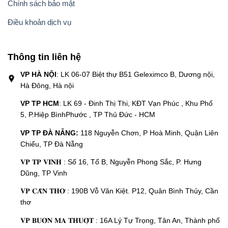
Chính sách bảo mật
Điều khoản dịch vụ
Thông tin liên hệ
VP HÀ NỘI
: LK 06-07 Biệt thự B51 Geleximco B, Dương nội,
Hà Đông, Hà nội
VP TP HCM
: LK 69 - Đinh Thị Thi, KĐT Vạn Phúc , Khu Phố
5, P.Hiệp BìnhPhước , TP Thủ Đức - HCM
VP TP ĐÀ NẴNG:
118 Nguyễn Chơn, P Hoà Minh, Quận Liên
Chiểu, TP Đà Nẵng
𝐕𝐏 𝐓𝐏 𝐕𝐈𝐍𝐇 : Số 16, Tổ B, Nguyễn Phong Sắc, P. Hưng
Dũng, TP Vinh
𝐕𝐏 𝐂𝐀̂̀𝐍 𝐓𝐇𝐎̛ : 190B Vỗ Văn Kiệt. P12, Quân Bình Thủy, Cần
thơ
𝐕𝐏 𝐁𝐔𝐎̂𝐍 𝐌𝐀 𝐓𝐇𝐔𝐎̣̂𝐓 : 16A Lý Tự Trọng, Tân An, Thành phố