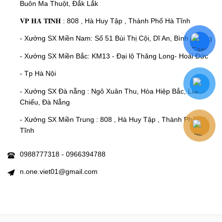
Buôn Ma Thuột, Đắk Lắk
𝐕𝐏 𝐇𝐀̀ 𝐓𝐈̃𝐍𝐇 : 808 , Hà Huy Tập , Thành Phố Hà Tĩnh
- Xưởng SX Miền Nam: Số 51 Bùi Thị Cội, Dĩ An, Bình Dương
- Xưởng SX Miền Bắc: KM13 - Đại lộ Thăng Long- Hoài Đức
- Tp Hà Nội
- Xưởng SX Đà nẵng : Ngô Xuân Thu, Hòa Hiệp Bắc, Liên
Chiểu, Đà Nẵng
- Xưởng SX Miền Trung : 808 , Hà Huy Tập , Thành Phố Hà
Tĩnh
0988777318 - 0966394788
n.one.viet01@gmail.com