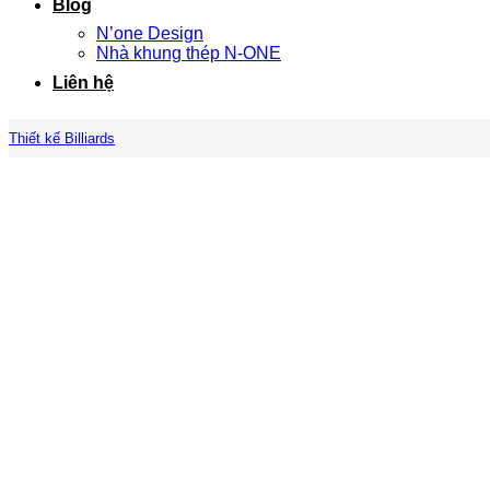
Blog
N’one Design
Nhà khung thép N-ONE
Liên hệ
Thiết kế Billiards