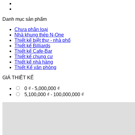
Danh mục sản phẩm
Chưa phân loại
Nhà khung thép N-One
Thiết kế biệt thự - nhà phố
Thiết kế Billiards
Thiết kế Cafe-Bar
Thiết kế chung cư
Thiết kế nhà hàng
Thiết Kế văn phòng
GIÁ THIẾT KẾ
0
₫
-
5,000,000
₫
5,100,000
₫
-
100,000,000
₫