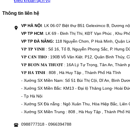
Điều khoản dịch vụ
Thông tin liên hệ
VP HÀ NỘI
: LK 06-07 Biệt thự B51 Geleximco B, Dương nộ
VP TP HCM
: LK 69 - Đinh Thị Thi, KĐT Vạn Phúc , Khu P
VP TP ĐÀ NẴNG:
118 Nguyễn Chơn, P Hoà Minh, Quận Li
𝐕𝐏 𝐓𝐏 𝐕𝐈𝐍𝐇 : Số 16, Tổ B, Nguyễn Phong Sắc, P. Hưng 
𝐕𝐏 𝐂𝐀̂̀𝐍 𝐓𝐇𝐎̛ : 190B Vỗ Văn Kiệt. P12, Quân Bình Thủy, 
𝐕𝐏 𝐁𝐔𝐎̂𝐍 𝐌𝐀 𝐓𝐇𝐔𝐎̣̂𝐓 : 16A Lý Tự Trọng, Tân An, Th
𝐕𝐏 𝐇𝐀̀ 𝐓𝐈̃𝐍𝐇 : 808 , Hà Huy Tập , Thành Phố Hà Tĩnh
- Xưởng SX Miền Nam: Số 51 Bùi Thị Cội, Dĩ An, Bình Dươ
- Xưởng SX Miền Bắc: KM13 - Đại lộ Thăng Long- Hoài Đứ
- Tp Hà Nội
- Xưởng SX Đà nẵng : Ngô Xuân Thu, Hòa Hiệp Bắc, Liên 
- Xưởng SX Miền Trung : 808 , Hà Huy Tập , Thành Phố H
0988777318 - 0966394788