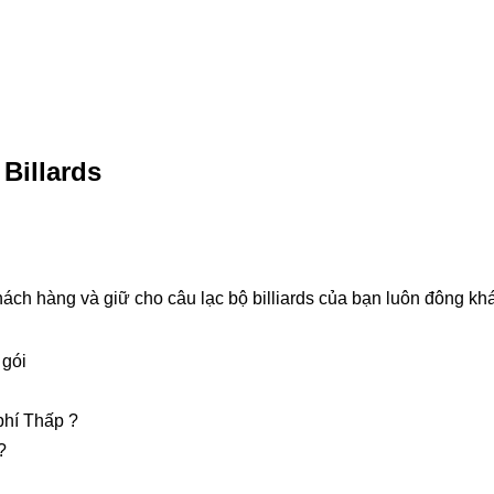
Billards
hách hàng và giữ cho câu lạc bộ billiards của bạn luôn đông kh
 gói
phí Thấp ?
?