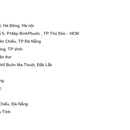
i, Hà Đông, Hà nội
hố 5, P.Hiệp BìnhPhước , TP Thủ Đức - HCM
ên Chiểu, TP Đà Nẵng
Dũng, TP Vinh
Cần thơ
ành phố Buôn Ma Thuột, Đắk Lắk
ng
c
Chiểu, Đà Nẵng
à Tĩnh