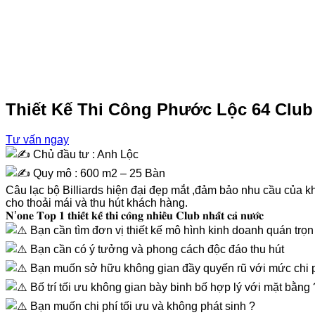
Thiết Kế Thi Công Phước Lộc 64 Club 
Tư vấn ngay
Chủ đầu tư : Anh Lộc
Quy mô : 600 m2 – 25 Bàn
Câu lạc bộ Billiards hiện đại đẹp mắt ,đảm bảo nhu cầu của k
cho thoải mái và thu hút khách hàng.
𝐍’𝐨𝐧𝐞 𝐓𝐨𝐩 𝟏 𝐭𝐡𝐢𝐞̂́𝐭 𝐤𝐞̂́ 𝐭𝐡𝐢 𝐜𝐨̂𝐧𝐠 𝐧𝐡𝐢𝐞̂̀𝐮 𝐂𝐥𝐮𝐛 𝐧𝐡𝐚̂́𝐭 𝐜𝐚̉ 𝐧𝐮̛𝐨̛́𝐜
Bạn cần tìm đơn vị thiết kế mô hình kinh doanh quán trọn
Bạn cần có ý tưởng và phong cách độc đáo thu hút
Bạn muốn sở hữu không gian đầy quyến rũ với mức chi 
Bố trí tối ưu không gian bày binh bố hợp lý với mặt bằng 
Bạn muốn chi phí tối ưu và không phát sinh ?