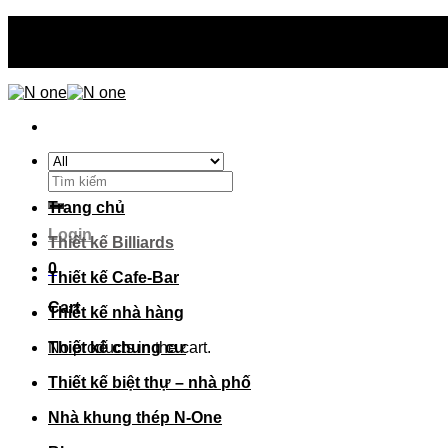
Skip
N-one thiết kế - thi công - sản xuất trên toàn quốc
to
N-one thiết kế - thi công - sản xuất trên toàn quốc
content
Search
for:
Trang chủ
Login
Thiết kế Billiards
0
Thiết kế Cafe-Bar
Cart
Thiết kế nhà hàng
No products in the cart.
Thiết kế chung cư
Thiết kế biệt thự – nhà phố
Nhà khung thép N-One