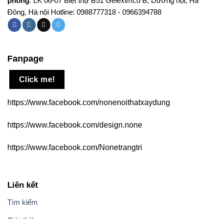
phòng
: LK 06-07 Biệt thự B51 Geleximco B, Dương nội, Hà
Đông, Hà nội Hotline: 0988777318 - 0966394788
Fanpage
Click me!
https://www.facebook.com/nonenoithatxaydung
https://www.facebook.com/design.none
https://www.facebook.com/Nonetrangtri
Liên kết
Tìm kiếm