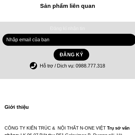
Sản phẩm liên quan
Đăng kí nhận tin
Hỗ trợ / Dịch vụ:
0988.777.318
Giới thiệu
CÔNG TY KIẾN TRÚC & NỘI THẤT N-ONE VIỆT
Trụ sở văn