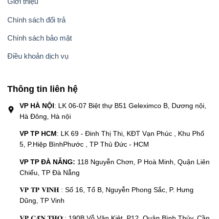
Giới thiệu
Chính sách đổi trả
Chính sách bảo mật
Điều khoản dịch vụ
Thông tin liên hệ
VP HÀ NỘI
: LK 06-07 Biệt thự B51 Geleximco B, Dương nội,
Hà Đông, Hà nội
VP TP HCM
: LK 69 - Đinh Thị Thi, KĐT Vạn Phúc , Khu Phố
5, P.Hiệp BìnhPhước , TP Thủ Đức - HCM
VP TP ĐÀ NẴNG:
118 Nguyễn Chơn, P Hoà Minh, Quận Liên
Chiểu, TP Đà Nẵng
𝐕𝐏 𝐓𝐏 𝐕𝐈𝐍𝐇 : Số 16, Tổ B, Nguyễn Phong Sắc, P. Hưng
Dũng, TP Vinh
𝐕𝐏 𝐂𝐀̂̀𝐍 𝐓𝐇𝐎̛ : 190B Vỗ Văn Kiệt. P12, Quân Bình Thủy, Cần