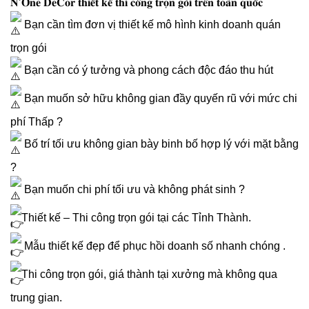
𝐍’𝐎𝐧𝐞 𝐃𝐞𝐂𝐨𝐫 𝐭𝐡𝐢𝐞̂́𝐭 𝐤𝐞̂́ 𝐭𝐡𝐢 𝐜𝐨̂𝐧𝐠 𝐭𝐫𝐨̣𝐧 𝐠𝐨́𝐢 𝐭𝐫𝐞̂𝐧 𝐭𝐨𝐚̀𝐧 𝐪𝐮𝐨̂́𝐜
Bạn cần tìm đơn vị thiết kế mô hình kinh doanh quán
trọn gói
Bạn cần có ý tưởng và phong cách độc đáo thu hút
Bạn muốn sở hữu không gian đầy quyến rũ với mức chi
phí Thấp ?
Bố trí tối ưu không gian bày binh bố hợp lý với mặt bằng
?
Bạn muốn chi phí tối ưu và không phát sinh ?
Thiết kế – Thi công trọn gói tại các Tỉnh Thành.
Mẫu thiết kế đẹp để phục hồi doanh số nhanh chóng .
Thi công trọn gói, giá thành tại xưởng mà không qua
trung gian.