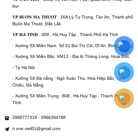
thơ
𝐕𝐏 𝐁𝐔𝐎̂𝐍 𝐌𝐀 𝐓𝐇𝐔𝐎̣̂𝐓 : 16A Lý Tự Trọng, Tân An, Thành phố
Buôn Ma Thuột, Đắk Lắk
𝐕𝐏 𝐇𝐀̀ 𝐓𝐈̃𝐍𝐇 : 808 , Hà Huy Tập , Thành Phố Hà Tĩnh
- Xưởng SX Miền Nam: Số 51 Bùi Thị Cội, Dĩ An, Bình Dương
- Xưởng SX Miền Bắc: KM13 - Đại lộ Thăng Long- Hoài Đức
- Tp Hà Nội
- Xưởng SX Đà nẵng : Ngô Xuân Thu, Hòa Hiệp Bắc, Liên
Chiểu, Đà Nẵng
- Xưởng SX Miền Trung : 808 , Hà Huy Tập , Thành Phố Hà
Tĩnh
0988777318 - 0966394788
n.one.viet01@gmail.com