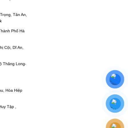
 Tự Trọng, Tân An,
k
 , Thành Phố Hà
ị Cội, Dĩ An,
lộ Thăng Long-
hu, Hòa Hiệp
Huy Tập ,