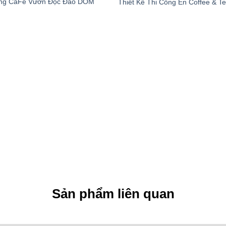
Công CaFe Vườn Độc Đáo DOM
Thiết Kế Thi Công Én Coffee & T
Sản phẩm liên quan