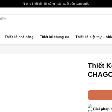
N-one thiết kế - thi công - sản xuất trên toàn quốc
Thiết kế nhà hàng
Thiết kế chung cư
Thiết kế biệt thự – nh
Thiết 
CHAG
𝐆𝐢𝐚̉𝐢 𝐩𝐡𝐚́𝐩 𝐭𝐡