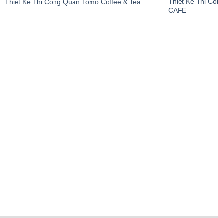
Thiết Kế Thi 
Thiết Kế Thi Công Quán Tomo Coffee & Tea
CAFE