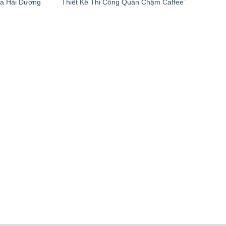
ea Hải Dương
Thiết Kế Thi Công Quán Chậm Caffee`