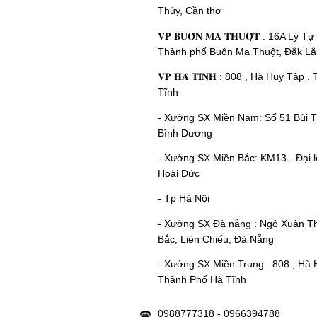
Thủy, Cần thơ
𝐕𝐏 𝐁𝐔𝐎̂𝐍 𝐌𝐀 𝐓𝐇𝐔𝐎̣̂𝐓 : 16A Lý
Thành phố Buôn Ma Thuột, Đắk Lắ
𝐕𝐏 𝐇𝐀̀ 𝐓𝐈̃𝐍𝐇 : 808 , Hà Huy Tập
Tĩnh
- Xưởng SX Miền Nam: Số 51 Bùi Th
Bình Dương
- Xưởng SX Miền Bắc: KM13 - Đại 
Hoài Đức
- Tp Hà Nội
- Xưởng SX Đà nẵng : Ngô Xuân T
Bắc, Liên Chiểu, Đà Nẵng
- Xưởng SX Miền Trung : 808 , Hà 
Thành Phố Hà Tĩnh
0988777318 - 0966394788