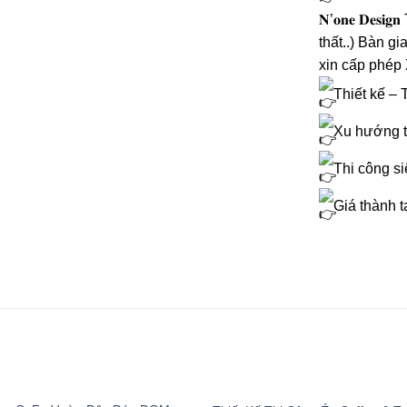
𝐍’𝐨𝐧𝐞 𝐃𝐞
thất..) Bàn g
xin cấp phép 
Thiết kế – 
Xu hướng th
Thi công si
Giá thành 