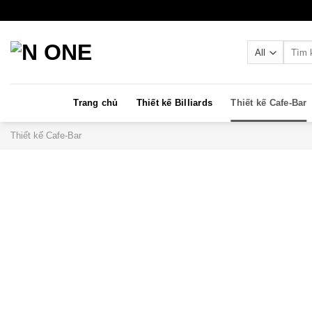
Skip
to
content
Search
for:
Trang chủ
Thiết kế Billiards
Thiết kế Cafe-Bar
Thiết kế Cafe-Bar