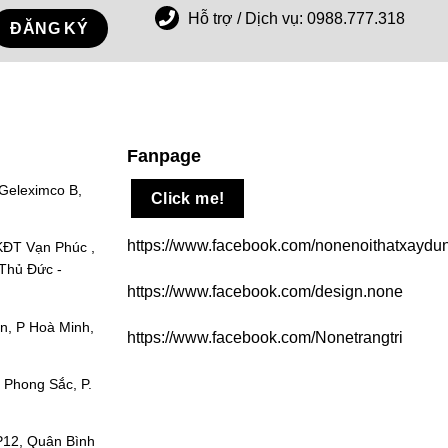
Hỗ trợ / Dịch vụ:
0988.777.318
Fanpage
 Geleximco B,
Click me!
https://www.facebook.com/nonenoithatxaydu
 KĐT Vạn Phúc ,
 Thủ Đức -
https://www.facebook.com/design.none
n, P Hoà Minh,
https://www.facebook.com/Nonetrangtri
ễn Phong Sắc, P.
t. P12, Quân Bình