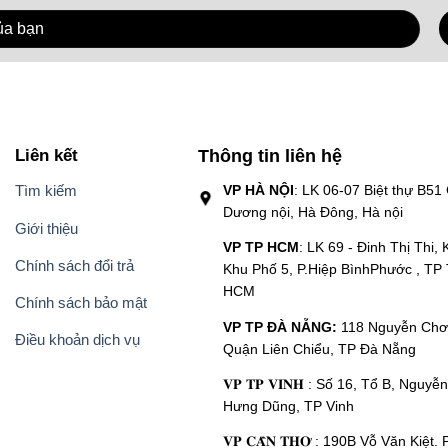
Liên kết
Thông tin liên hệ
VP HÀ NỘI
: LK 06-07 Biệt thự B51
Tìm kiếm
Dương nội, Hà Đông, Hà nội
Giới thiệu
VP TP HCM
: LK 69 - Đinh Thị Thi,
Chính sách đổi trả
Khu Phố 5, P.Hiệp BìnhPhước , TP
HCM
Chính sách bảo mật
VP TP ĐÀ NẴNG:
118 Nguyễn Chơ
Điều khoản dịch vụ
Quận Liên Chiểu, TP Đà Nẵng
𝐕𝐏 𝐓𝐏 𝐕𝐈𝐍𝐇 : Số 16, Tổ B, Nguy
Hưng Dũng, TP Vinh
𝐕𝐏 𝐂𝐀̂̀𝐍 𝐓𝐇𝐎̛ : 190B Vỗ Văn Kiệ