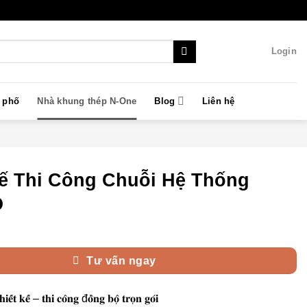
Login
à phố
Nhà khung thép N-One
Blog
Liên hệ
Kế Thi Công Chuỗi Hệ Thống
O
Tư vấn ngay
𝐢𝐞̂́𝐭 𝐤𝐞̂́ – 𝐭𝐡𝐢 𝐜𝐨̂𝐧𝐠 đ𝐨̂̀𝐧𝐠 𝐛𝐨̣̂ 𝐭𝐫𝐨̣𝐧 𝐠𝐨́𝐢