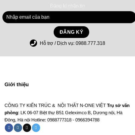
Đăng kí nhận tin
Hỗ trợ / Dịch vụ:
0988.777.318
Giới thiệu
CÔNG TY KIẾN TRÚC & NỘI THẤT N-ONE VIỆT
Trụ sở văn
phòng
: LK 06-07 Biệt thự B51 Geleximco B, Dương nội, Hà
Đông, Hà nội Hotline: 0988777318 - 0966394788