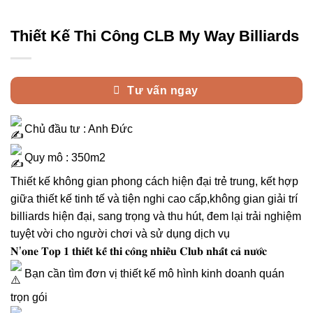
Thiết Kế Thi Công CLB My Way Billiards
Tư vấn ngay
Chủ đầu tư : Anh Đức
Quy mô : 350m2
Thiết kế không gian phong cách hiện đại trẻ trung, kết hợp
giữa thiết kế tinh tế và tiện nghi cao cấp,không gian giải trí
billiards hiện đại, sang trọng và thu hút, đem lại trải nghiệm
tuyệt vời cho người chơi và sử dụng dịch vụ
𝐍’𝐨𝐧𝐞 𝐓𝐨𝐩 𝟏 𝐭𝐡𝐢𝐞̂́𝐭 𝐤𝐞̂́ 𝐭𝐡𝐢 𝐜𝐨̂𝐧𝐠 𝐧𝐡𝐢𝐞̂̀𝐮 𝐂𝐥𝐮𝐛 𝐧𝐡𝐚̂́𝐭 𝐜𝐚̉ 𝐧𝐮̛𝐨̛́𝐜
Bạn cần tìm đơn vị thiết kế mô hình kinh doanh quán
trọn gói