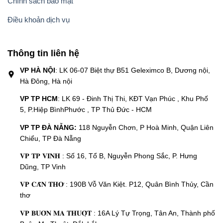
Chính sách bảo mật
Điều khoản dịch vụ
Thông tin liên hệ
VP HÀ NỘI
: LK 06-07 Biệt thự B51 Geleximco B, Dương nội,
Hà Đông, Hà nội
VP TP HCM
: LK 69 - Đinh Thị Thi, KĐT Vạn Phúc , Khu Phố
5, P.Hiệp BìnhPhước , TP Thủ Đức - HCM
VP TP ĐÀ NẴNG:
118 Nguyễn Chơn, P Hoà Minh, Quận Liên
Chiểu, TP Đà Nẵng
𝐕𝐏 𝐓𝐏 𝐕𝐈𝐍𝐇 : Số 16, Tổ B, Nguyễn Phong Sắc, P. Hưng
Dũng, TP Vinh
𝐕𝐏 𝐂𝐀̂̀𝐍 𝐓𝐇𝐎̛ : 190B Vỗ Văn Kiệt. P12, Quân Bình Thủy, Cần
thơ
𝐕𝐏 𝐁𝐔𝐎̂𝐍 𝐌𝐀 𝐓𝐇𝐔𝐎̣̂𝐓 : 16A Lý Tự Trọng, Tân An, Thành phố