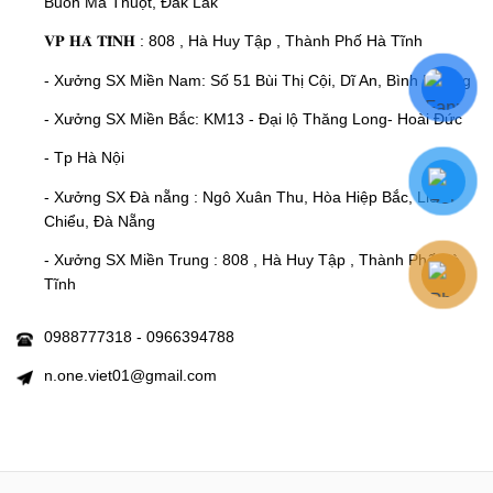
Buôn Ma Thuột, Đắk Lắk
𝐕𝐏 𝐇𝐀̀ 𝐓𝐈̃𝐍𝐇 : 808 , Hà Huy Tập , Thành Phố Hà Tĩnh
- Xưởng SX Miền Nam: Số 51 Bùi Thị Cội, Dĩ An, Bình Dương
- Xưởng SX Miền Bắc: KM13 - Đại lộ Thăng Long- Hoài Đức
- Tp Hà Nội
- Xưởng SX Đà nẵng : Ngô Xuân Thu, Hòa Hiệp Bắc, Liên
Chiểu, Đà Nẵng
- Xưởng SX Miền Trung : 808 , Hà Huy Tập , Thành Phố Hà
Tĩnh
0988777318 - 0966394788
n.one.viet01@gmail.com