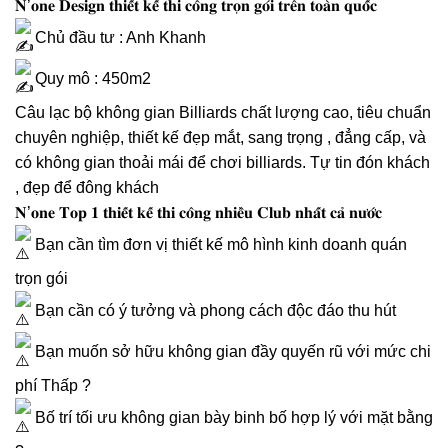
𝐍’𝐨𝐧𝐞 𝐃𝐞𝐬𝐢𝐠𝐧 𝐭𝐡𝐢𝐞̂́𝐭 𝐤𝐞̂́ 𝐭𝐡𝐢 𝐜𝐨̂𝐧𝐠 𝐭𝐫𝐨̣𝐧 𝐠𝐨́𝐢 𝐭𝐫𝐞̂𝐧 𝐭𝐨𝐚̀𝐧 𝐪𝐮𝐨̂́𝐜
Chủ đầu tư : Anh Khanh
Quy mô : 450m2
Câu lạc bộ không gian Billiards chất lượng cao, tiêu chuẩn
chuyên nghiệp, thiết kế đẹp mắt, sang trọng , đẳng cấp, và
có không gian thoải mái để chơi billiards. Tự tin đón khách
, đẹp để đông khách
𝐍’𝐨𝐧𝐞 𝐓𝐨𝐩 𝟏 𝐭𝐡𝐢𝐞̂́𝐭 𝐤𝐞̂́ 𝐭𝐡𝐢 𝐜𝐨̂𝐧𝐠 𝐧𝐡𝐢𝐞̂̀𝐮 𝐂𝐥𝐮𝐛 𝐧𝐡𝐚̂́𝐭 𝐜𝐚̉ 𝐧𝐮̛𝐨̛́𝐜
Bạn cần tìm đơn vị thiết kế mô hình kinh doanh quán
trọn gói
Bạn cần có ý tưởng và phong cách độc đáo thu hút
Bạn muốn sở hữu không gian đầy quyến rũ với mức chi
phí Thấp ?
Bố trí tối ưu không gian bày binh bố hợp lý với mặt bằng