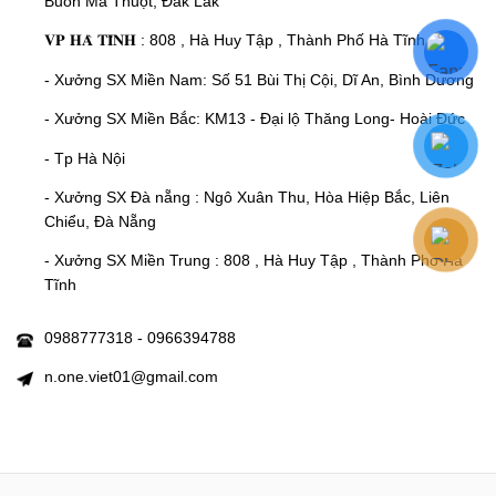
Buôn Ma Thuột, Đắk Lắk
𝐕𝐏 𝐇𝐀̀ 𝐓𝐈̃𝐍𝐇 : 808 , Hà Huy Tập , Thành Phố Hà Tĩnh
- Xưởng SX Miền Nam: Số 51 Bùi Thị Cội, Dĩ An, Bình Dương
- Xưởng SX Miền Bắc: KM13 - Đại lộ Thăng Long- Hoài Đức
- Tp Hà Nội
- Xưởng SX Đà nẵng : Ngô Xuân Thu, Hòa Hiệp Bắc, Liên
Chiểu, Đà Nẵng
- Xưởng SX Miền Trung : 808 , Hà Huy Tập , Thành Phố Hà
Tĩnh
0988777318 - 0966394788
n.one.viet01@gmail.com