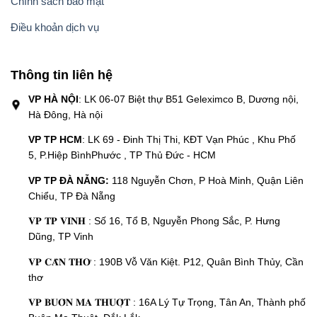
Chính sách bảo mật
Điều khoản dịch vụ
Thông tin liên hệ
VP HÀ NỘI
: LK 06-07 Biệt thự B51 Geleximco B, Dương nội,
Hà Đông, Hà nội
VP TP HCM
: LK 69 - Đinh Thị Thi, KĐT Vạn Phúc , Khu Phố
5, P.Hiệp BìnhPhước , TP Thủ Đức - HCM
VP TP ĐÀ NẴNG:
118 Nguyễn Chơn, P Hoà Minh, Quận Liên
Chiểu, TP Đà Nẵng
𝐕𝐏 𝐓𝐏 𝐕𝐈𝐍𝐇 : Số 16, Tổ B, Nguyễn Phong Sắc, P. Hưng
Dũng, TP Vinh
𝐕𝐏 𝐂𝐀̂̀𝐍 𝐓𝐇𝐎̛ : 190B Vỗ Văn Kiệt. P12, Quân Bình Thủy, Cần
thơ
𝐕𝐏 𝐁𝐔𝐎̂𝐍 𝐌𝐀 𝐓𝐇𝐔𝐎̣̂𝐓 : 16A Lý Tự Trọng, Tân An, Thành phố