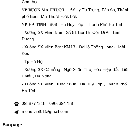
Cần thơ
𝐕𝐏 𝐁𝐔𝐎̂𝐍 𝐌𝐀 𝐓𝐇𝐔𝐎̣̂𝐓 : 16A Lý Tự Trọng, Tân An, Thành
phố Buôn Ma Thuột, Đắk Lắk
𝐕𝐏 𝐇𝐀̀ 𝐓𝐈̃𝐍𝐇 : 808 , Hà Huy Tập , Thành Phố Hà Tĩnh
- Xưởng SX Miền Nam: Số 51 Bùi Thị Cội, Dĩ An, Bình
Dương
- Xưởng SX Miền Bắc: KM13 - Đại lộ Thăng Long- Hoài
Đức
- Tp Hà Nội
- Xưởng SX Đà nẵng : Ngô Xuân Thu, Hòa Hiệp Bắc, Liên
Chiểu, Đà Nẵng
- Xưởng SX Miền Trung : 808 , Hà Huy Tập , Thành Phố
Hà Tĩnh
0988777318 - 0966394788
n.one.viet01@gmail.com
Fanpage