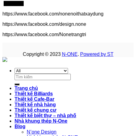
Click me!
https://www.facebook.com/nonenoithatxaydung
https://www.facebook.com/design.none
https://www.facebook.com/Nonetrangtri
Copyright © 2023
N-ONE
.
Powered by ST
Search
for:
Trang chủ
Thiết kế Billiards
Thiết kế Cafe-Bar
Thiết kế nhà hàng
Thiết kế chung cư
Thiết kế biệt thự – nhà phố
Nhà khung thép N-One
Blog
N’one Design