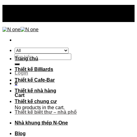
Skip
N-one thiết kế - thi công - sản xuất trên toàn quốc
to
content
N-one thiết kế - thi công - sản xuất trên toàn quốc
Search
Trang chủ
for:
Thiết kế Billiards
Login
Thiết kế Cafe-Bar
0
Thiết kế nhà hàng
Cart
Thiết kế chung cư
No products in the cart.
Thiết kế biệt thự – nhà phố
Nhà khung thép N-One
Blog