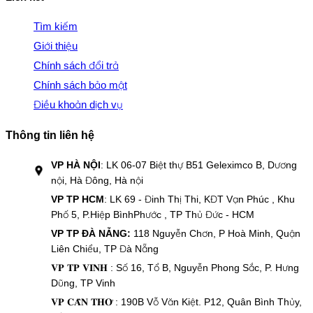
Tìm kiếm
Giới thiệu
Chính sách đổi trả
Chính sách bảo mật
Điều khoản dịch vụ
Thông tin liên hệ
VP HÀ NỘI
: LK 06-07 Biệt thự B51 Geleximco B, Dương
nội, Hà Đông, Hà nội
VP TP HCM
: LK 69 - Đinh Thị Thi, KĐT Vạn Phúc , Khu
Phố 5, P.Hiệp BìnhPhước , TP Thủ Đức - HCM
VP TP ĐÀ NẴNG:
118 Nguyễn Chơn, P Hoà Minh, Quận
Liên Chiểu, TP Đà Nẵng
𝐕𝐏 𝐓𝐏 𝐕𝐈𝐍𝐇 : Số 16, Tổ B, Nguyễn Phong Sắc, P. Hưng
Dũng, TP Vinh
𝐕𝐏 𝐂𝐀̂̀𝐍 𝐓𝐇𝐎̛ : 190B Vỗ Văn Kiệt. P12, Quân Bình Thủy,