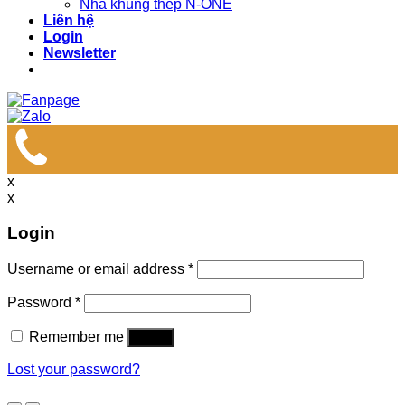
Nhà khung thép N-ONE
Liên hệ
Login
Newsletter
x
x
Login
Username or email address
*
Password
*
Remember me
Log in
Lost your password?