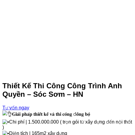
Thiết Kế Thi Công Công Trình Anh
Quyền – Sóc Sơm – HN
Tư vấn ngay
𝐆𝐢𝐚̉𝐢 𝐩𝐡𝐚́𝐩 𝐭𝐡𝐢𝐞̂́𝐭 𝐤𝐞̂́ 𝐯𝐚̀ 𝐭𝐡𝐢 𝐜𝐨̂𝐧𝐠 đ𝐨̂̀𝐧𝐠 𝐛𝐨̣̂
Chi phí | 1.500.000.000 ( trọn gói từ xây dựng đến nội thất
)
Diện tích | 165m2 xây dựng