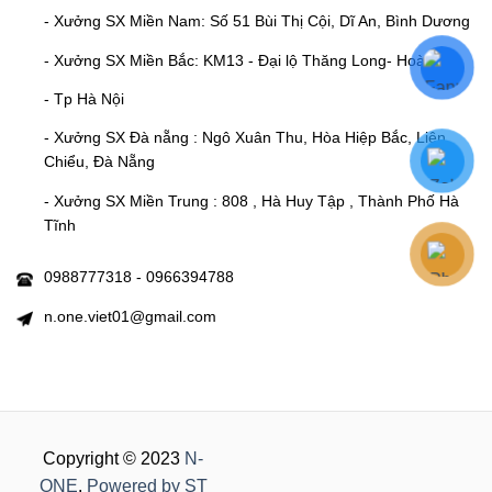
- Xưởng SX Miền Nam: Số 51 Bùi Thị Cội, Dĩ An, Bình Dương
- Xưởng SX Miền Bắc: KM13 - Đại lộ Thăng Long- Hoài Đức
- Tp Hà Nội
- Xưởng SX Đà nẵng : Ngô Xuân Thu, Hòa Hiệp Bắc, Liên
Chiểu, Đà Nẵng
- Xưởng SX Miền Trung : 808 , Hà Huy Tập , Thành Phố Hà
Tĩnh
0988777318 - 0966394788
n.one.viet01@gmail.com
Copyright © 2023
N-
ONE
.
Powered by ST