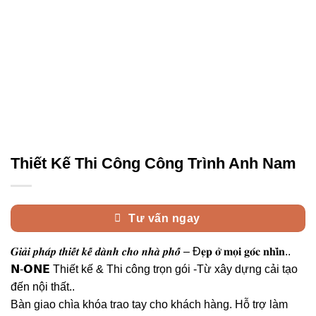
Thiết Kế Thi Công Công Trình Anh Nam
Tư vấn ngay
𝑮𝒊𝒂̉𝒊 𝒑𝒉𝒂́𝒑 𝒕𝒉𝒊𝒆̂́𝒕 𝒌𝒆̂́ 𝒅𝒂̀𝒏𝒉 𝒄𝒉𝒐 𝒏𝒉𝒂̀ 𝒑𝒉𝒐̂́ – Đ𝐞̣𝐩 𝐨̛̉ 𝐦𝐨̣𝐢 𝐠𝐨́𝐜 𝐧𝐡𝐢̀𝐧..
𝗡-𝗢𝗡𝗘 Thiết kế & Thi công trọn gói -Từ xây dựng cải tạo
đến nội thất..
Bàn giao chìa khóa trao tay cho khách hàng. Hỗ trợ làm