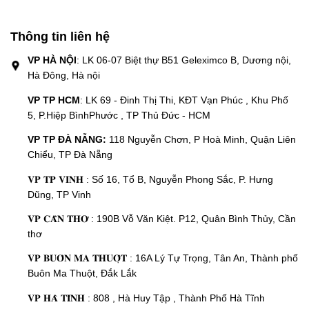
Thông tin liên hệ
VP HÀ NỘI
: LK 06-07 Biệt thự B51 Geleximco B, Dương nội,
Hà Đông, Hà nội
VP TP HCM
: LK 69 - Đinh Thị Thi, KĐT Vạn Phúc , Khu Phố
5, P.Hiệp BìnhPhước , TP Thủ Đức - HCM
VP TP ĐÀ NẴNG:
118 Nguyễn Chơn, P Hoà Minh, Quận Liên
Chiểu, TP Đà Nẵng
𝐕𝐏 𝐓𝐏 𝐕𝐈𝐍𝐇 : Số 16, Tổ B, Nguyễn Phong Sắc, P. Hưng
Dũng, TP Vinh
𝐕𝐏 𝐂𝐀̂̀𝐍 𝐓𝐇𝐎̛ : 190B Vỗ Văn Kiệt. P12, Quân Bình Thủy, Cần
thơ
𝐕𝐏 𝐁𝐔𝐎̂𝐍 𝐌𝐀 𝐓𝐇𝐔𝐎̣̂𝐓 : 16A Lý Tự Trọng, Tân An, Thành phố
Buôn Ma Thuột, Đắk Lắk
𝐕𝐏 𝐇𝐀̀ 𝐓𝐈̃𝐍𝐇 : 808 , Hà Huy Tập , Thành Phố Hà Tĩnh