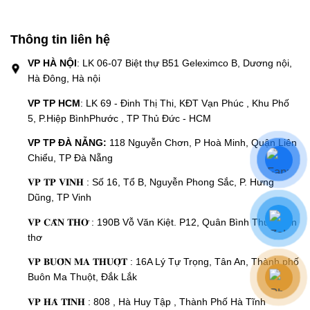
Thông tin liên hệ
VP HÀ NỘI
: LK 06-07 Biệt thự B51 Geleximco B, Dương nội,
Hà Đông, Hà nội
VP TP HCM
: LK 69 - Đinh Thị Thi, KĐT Vạn Phúc , Khu Phố
5, P.Hiệp BìnhPhước , TP Thủ Đức - HCM
VP TP ĐÀ NẴNG:
118 Nguyễn Chơn, P Hoà Minh, Quận Liên
Chiểu, TP Đà Nẵng
𝐕𝐏 𝐓𝐏 𝐕𝐈𝐍𝐇 : Số 16, Tổ B, Nguyễn Phong Sắc, P. Hưng
Dũng, TP Vinh
𝐕𝐏 𝐂𝐀̂̀𝐍 𝐓𝐇𝐎̛ : 190B Vỗ Văn Kiệt. P12, Quân Bình Thủy, Cần
thơ
𝐕𝐏 𝐁𝐔𝐎̂𝐍 𝐌𝐀 𝐓𝐇𝐔𝐎̣̂𝐓 : 16A Lý Tự Trọng, Tân An, Thành phố
Buôn Ma Thuột, Đắk Lắk
𝐕𝐏 𝐇𝐀̀ 𝐓𝐈̃𝐍𝐇 : 808 , Hà Huy Tập , Thành Phố Hà Tĩnh