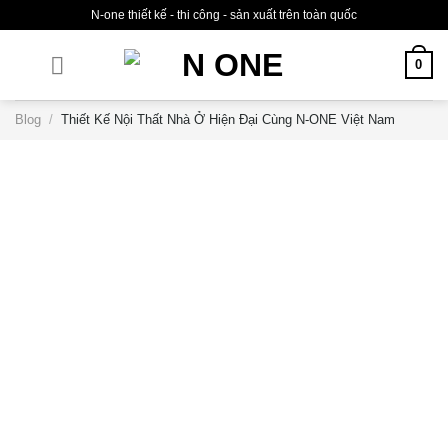
Skip
N-one thiết kế - thi công - sản xuất trên toàn quốc
to
content
0
Blog
/
Thiết Kế Nội Thất Nhà Ở Hiện Đại Cùng N-ONE Việt Nam