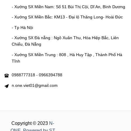
- Xưởng SX Miền Nam: Số 51 Bùi Thị Cội, Dĩ An, Bình Dương
- Xưởng SX Miền Bắc: KM13 - Đại lộ Thăng Long- Hoài Đức
- Tp Hà Nội
- Xưởng SX Đà nẵng : Ngô Xuân Thu, Hòa Hiệp Bắc, Liên
Chiểu, Đà Nẵng
- Xưởng SX Miền Trung : 808 , Hà Huy Tập , Thành Phố Hà
Tĩnh
0988777318 - 0966394788
n.one.viet01@gmail.com
Copyright © 2023
N-
ONE
.
Powered by ST