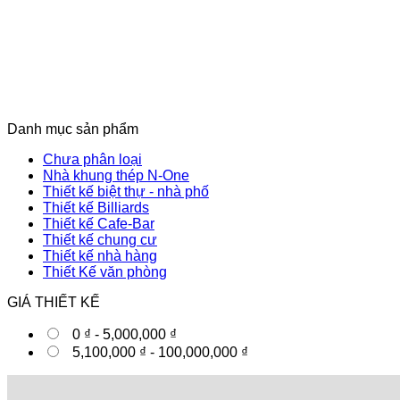
Danh mục sản phẩm
Chưa phân loại
Nhà khung thép N-One
Thiết kế biệt thự - nhà phố
Thiết kế Billiards
Thiết kế Cafe-Bar
Thiết kế chung cư
Thiết kế nhà hàng
Thiết Kế văn phòng
GIÁ THIẾT KẾ
0
₫
-
5,000,000
₫
5,100,000
₫
-
100,000,000
₫