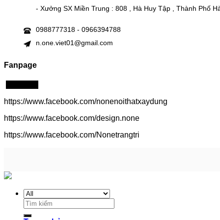
- Xưởng SX Miền Trung : 808 , Hà Huy Tập , Thành Phố H
0988777318 - 0966394788
n.one.viet01@gmail.com
Fanpage
Click me!
https://www.facebook.com/nonenoithatxaydung
https://www.facebook.com/design.none
https://www.facebook.com/Nonetrangtri
Search
for: