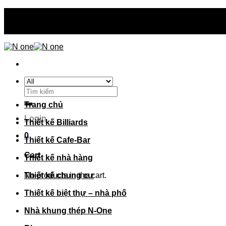
Skip
N-one thiết kế - thi công - sản xuất trên toàn quốc
to
N-one thiết kế - thi công - sản xuất trên toàn quốc
content
Search
for:
Trang chủ
Login
Thiết kế Billiards
0
Thiết kế Cafe-Bar
Cart
Thiết kế nhà hàng
No products in the cart.
Thiết kế chung cư
Thiết kế biệt thự – nhà phố
Nhà khung thép N-One