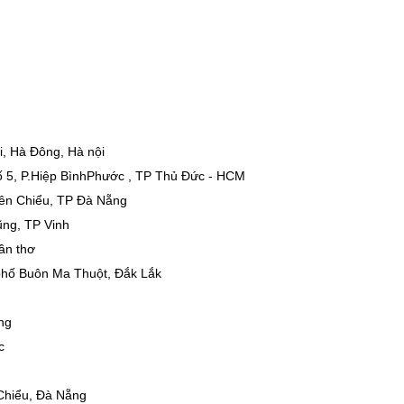
i, Hà Đông, Hà nội
hố 5, P.Hiệp BìnhPhước , TP Thủ Đức - HCM
ên Chiểu, TP Đà Nẵng
Dũng, TP Vinh
Cần thơ
ành phố Buôn Ma Thuột, Đắk Lắk
ng
c
Chiểu, Đà Nẵng