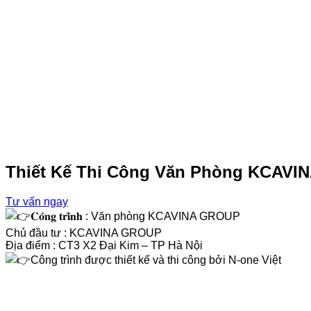
Thiết Kế Thi Công Văn Phòng KCAV
Tư vấn ngay
𝐂𝐨̂𝐧𝐠 𝐭𝐫𝐢̀𝐧𝐡 : Văn phòng KCAVINA GROUP
Chủ đầu tư : KCAVINA GROUP
Địa điểm : CT3 X2 Đại Kim – TP Hà Nội
Công trình được thiết kế và thi công bởi N-one Việt