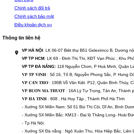
Chính sách đổi trả
Chính sách bảo mật
Điều khoản dịch vụ
Thông tin liên hệ
VP HÀ NỘI
: LK 06-07 Biệt thự B51 Geleximco B, Dương nộ
VP TP HCM
: LK 69 - Đinh Thị Thi, KĐT Vạn Phúc , Khu P
VP TP ĐÀ NẴNG:
118 Nguyễn Chơn, P Hoà Minh, Quận Li
𝐕𝐏 𝐓𝐏 𝐕𝐈𝐍𝐇 : Số 16, Tổ B, Nguyễn Phong Sắc, P. Hưng 
𝐕𝐏 𝐂𝐀̂̀𝐍 𝐓𝐇𝐎̛ : 190B Vỗ Văn Kiệt. P12, Quân Bình Thủy, 
𝐕𝐏 𝐁𝐔𝐎̂𝐍 𝐌𝐀 𝐓𝐇𝐔𝐎̣̂𝐓 : 16A Lý Tự Trọng, Tân An, Th
𝐕𝐏 𝐇𝐀̀ 𝐓𝐈̃𝐍𝐇 : 808 , Hà Huy Tập , Thành Phố Hà Tĩnh
- Xưởng SX Miền Nam: Số 51 Bùi Thị Cội, Dĩ An, Bình Dươ
- Xưởng SX Miền Bắc: KM13 - Đại lộ Thăng Long- Hoài Đứ
- Tp Hà Nội
- Xưởng SX Đà nẵng : Ngô Xuân Thu, Hòa Hiệp Bắc, Liên 