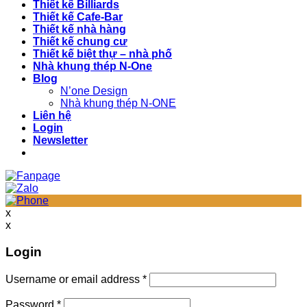
Thiết kế Billiards
Thiết kế Cafe-Bar
Thiết kế nhà hàng
Thiết kế chung cư
Thiết kế biệt thự – nhà phố
Nhà khung thép N-One
Blog
N’one Design
Nhà khung thép N-ONE
Liên hệ
Login
Newsletter
x
x
Login
Username or email address
*
Password
*