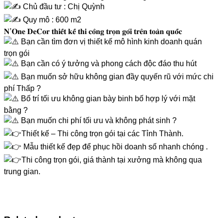
Chủ đầu tư : Chị Quỳnh
Quy mô : 600 m2
𝐍’𝐎𝐧𝐞 𝐃𝐞𝐂𝐨𝐫 𝐭𝐡𝐢𝐞̂́𝐭 𝐤𝐞̂́ 𝐭𝐡𝐢 𝐜𝐨̂𝐧𝐠 𝐭𝐫𝐨̣𝐧 𝐠𝐨́𝐢 𝐭𝐫𝐞̂𝐧 𝐭𝐨𝐚̀𝐧 𝐪𝐮𝐨̂́𝐜
Bạn cần tìm đơn vị thiết kế mô hình kinh doanh quán
trọn gói
Bạn cần có ý tưởng và phong cách độc đáo thu hút
Bạn muốn sở hữu không gian đầy quyến rũ với mức chi
phí Thấp ?
Bố trí tối ưu không gian bày binh bố hợp lý với mặt
bằng ?
Bạn muốn chi phí tối ưu và không phát sinh ?
Thiết kế – Thi công trọn gói tại các Tỉnh Thành.
Mẫu thiết kế đẹp để phục hồi doanh số nhanh chóng .
Thi công trọn gói, giá thành tại xưởng mà không qua
trung gian.