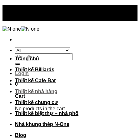
Skip
N-one thiết kế - thi công - sản xuất trên toàn quốc
to
N-one thiết kế - thi công - sản xuất trên toàn quốc
content
Search
Trang chủ
for:
Thiết kế Billiards
Login
Thiết kế Cafe-Bar
0
Thiết kế nhà hàng
Cart
Thiết kế chung cư
No products in the cart.
Thiết kế biệt thự – nhà phố
Nhà khung thép N-One
Blog