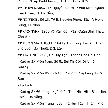
Phố 5, P.Hiệp BìnhPhước , TP Thủ Đức - HCM
VP TP ĐÀ NẴNG:
118 Nguyễn Chơn, P Hoà Minh, Quận
Liên Chiểu, TP Đà Nẵng
𝐕𝐏 𝐓𝐏 𝐕𝐈𝐍𝐇 : Số 16, Tổ B, Nguyễn Phong Sắc, P. Hưng
Dũng, TP Vinh
𝐕𝐏 𝐂𝐀̂̀𝐍 𝐓𝐇𝐎̛ : 190B Vỗ Văn Kiệt. P12, Quân Bình Thủy,
Cần thơ
𝐕𝐏 𝐁𝐔𝐎̂𝐍 𝐌𝐀 𝐓𝐇𝐔𝐎̣̂𝐓 : 16A Lý Tự Trọng, Tân An, Thành
phố Buôn Ma Thuột, Đắk Lắk
𝐕𝐏 𝐇𝐀̀ 𝐓𝐈̃𝐍𝐇 : 808 , Hà Huy Tập , Thành Phố Hà Tĩnh
- Xưởng SX Miền Nam: Số 51 Bùi Thị Cội, Dĩ An, Bình
Dương
- Xưởng SX Miền Bắc: KM13 - Đại lộ Thăng Long- Hoài
Đức
- Tp Hà Nội
- Xưởng SX Đà nẵng : Ngô Xuân Thu, Hòa Hiệp Bắc, Liên
Chiểu, Đà Nẵng
- Xưởng SX Miền Trung : 808 , Hà Huy Tập , Thành Phố