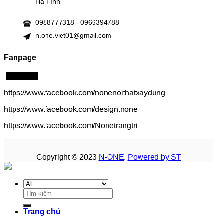
Hà Tĩnh
0988777318 - 0966394788
n.one.viet01@gmail.com
Fanpage
Click me!
https://www.facebook.com/nonenoithatxaydung
https://www.facebook.com/design.none
https://www.facebook.com/Nonetrangtri
Copyright © 2023
N-ONE
.
Powered by ST
Search
for:
Trang chủ