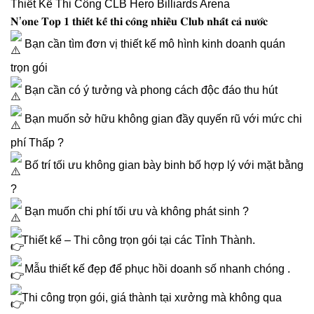
Thiết Kế Thi Công CLB Hero Billiards Arena
𝐍’𝐨𝐧𝐞 𝐓𝐨𝐩 𝟏 𝐭𝐡𝐢𝐞̂́𝐭 𝐤𝐞̂́ 𝐭𝐡𝐢 𝐜𝐨̂𝐧𝐠 𝐧𝐡𝐢𝐞̂̀𝐮 𝐂𝐥𝐮𝐛 𝐧𝐡𝐚̂́𝐭 𝐜𝐚̉ 𝐧𝐮̛𝐨̛́𝐜
Bạn cần tìm đơn vị thiết kế mô hình kinh doanh quán
trọn gói
Bạn cần có ý tưởng và phong cách độc đáo thu hút
Bạn muốn sở hữu không gian đầy quyến rũ với mức chi
phí Thấp ?
Bố trí tối ưu không gian bày binh bố hợp lý với mặt bằng
?
Bạn muốn chi phí tối ưu và không phát sinh ?
Thiết kế – Thi công trọn gói tại các Tỉnh Thành.
Mẫu thiết kế đẹp để phục hồi doanh số nhanh chóng .
Thi công trọn gói, giá thành tại xưởng mà không qua