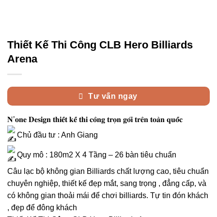
Thiết Kế Thi Công CLB Hero Billiards
Arena
Tư vấn ngay
𝐍’𝐨𝐧𝐞 𝐃𝐞𝐬𝐢𝐠𝐧 𝐭𝐡𝐢𝐞̂́𝐭 𝐤𝐞̂́ 𝐭𝐡𝐢 𝐜𝐨̂𝐧𝐠 𝐭𝐫𝐨̣𝐧 𝐠𝐨́𝐢 𝐭𝐫𝐞̂𝐧 𝐭𝐨𝐚̀𝐧 𝐪𝐮𝐨̂́𝐜
Chủ đầu tư : Anh Giang
Quy mô : 180m2 X 4 Tầng – 26 bàn tiêu chuẩn
Câu lạc bộ không gian Billiards chất lượng cao, tiêu chuẩn
chuyên nghiệp, thiết kế đẹp mắt, sang trọng , đẳng cấp, và
có không gian thoải mái để chơi billiards. Tự tin đón khách
, đẹp để đông khách