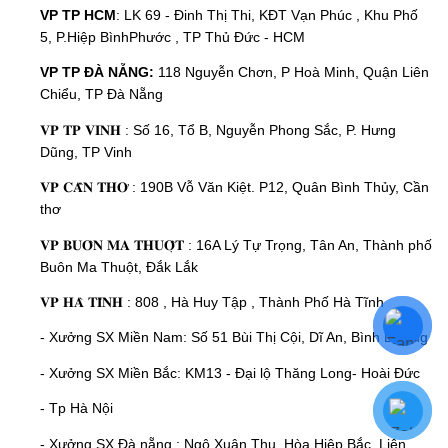
VP TP HCM
: LK 69 - Đinh Thị Thi, KĐT Vạn Phúc , Khu Phố
5, P.Hiệp BìnhPhước , TP Thủ Đức - HCM
VP TP ĐÀ NẴNG:
118 Nguyễn Chơn, P Hoà Minh, Quận Liên
Chiểu, TP Đà Nẵng
𝐕𝐏 𝐓𝐏 𝐕𝐈𝐍𝐇 : Số 16, Tổ B, Nguyễn Phong Sắc, P. Hưng
Dũng, TP Vinh
𝐕𝐏 𝐂𝐀̂̀𝐍 𝐓𝐇𝐎̛ : 190B Vỗ Văn Kiệt. P12, Quân Bình Thủy, Cần
thơ
𝐕𝐏 𝐁𝐔𝐎̂𝐍 𝐌𝐀 𝐓𝐇𝐔𝐎̣̂𝐓 : 16A Lý Tự Trọng, Tân An, Thành phố
Buôn Ma Thuột, Đắk Lắk
𝐕𝐏 𝐇𝐀̀ 𝐓𝐈̃𝐍𝐇 : 808 , Hà Huy Tập , Thành Phố Hà Tĩnh
- Xưởng SX Miền Nam: Số 51 Bùi Thị Cội, Dĩ An, Bình Dương
- Xưởng SX Miền Bắc: KM13 - Đại lộ Thăng Long- Hoài Đức
- Tp Hà Nội
- Xưởng SX Đà nẵng : Ngô Xuân Thu, Hòa Hiệp Bắc, Liên