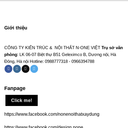
Giới thiệu
CÔNG TY KIẾN TRÚC & NỘI THẤT N-ONE VIỆT
Trụ sở văn
phòng
: LK 06-07 Biệt thự B51 Geleximco B, Dương nội, Hà
Đông, Hà nội Hotline: 0988777318 - 0966394788
Fanpage
Click me!
https://www.facebook.com/nonenoithatxaydung
https://www.facebook.com/design.none