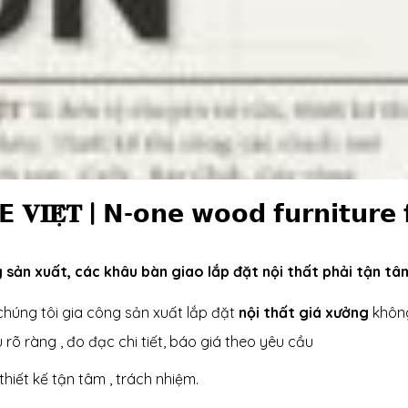
 𝐕𝐈𝐄̣̂𝐓 | 𝗡-𝗼𝗻𝗲 𝘄𝗼𝗼𝗱 𝗳𝘂𝗿𝗻𝗶𝘁𝘂𝗿𝗲 
 sản xuất, các khâu bàn giao lắp đặt nội thất phải tận tâ
húng tôi gia công sản xuất lắp đặt
nội thất giá xưởng
không
 rõ ràng , đo đạc chi tiết, báo giá theo yêu cầu
thiết kế tận tâm , trách nhiệm.