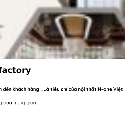
𝗮𝗰𝘁𝗼𝗿𝘆
m đến khách hàng …Là tiêu chí của nội thất N-one Việt
 qua trung gian