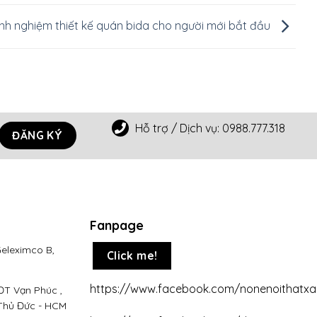
inh nghiệm thiết kế quán bida cho người mới bắt đầu
Hỗ trợ / Dịch vụ:
0988.777.318
Fanpage
Geleximco B,
Click me!
https://www.facebook.com/nonenoithatx
KĐT Vạn Phúc ,
 Thủ Đức - HCM