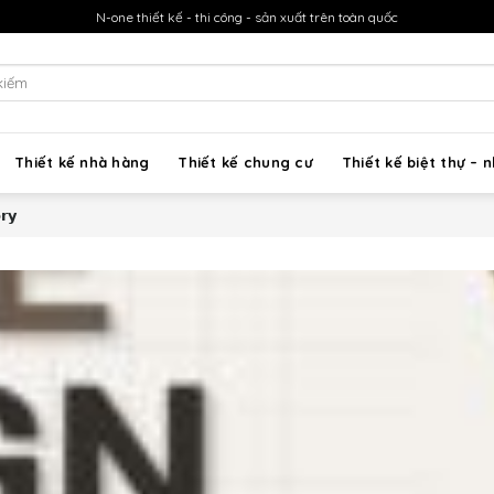
N-one thiết kế - thi công - sản xuất trên toàn quốc
h
Thiết kế nhà hàng
Thiết kế chung cư
Thiết kế biệt thự – 
𝗿𝘆