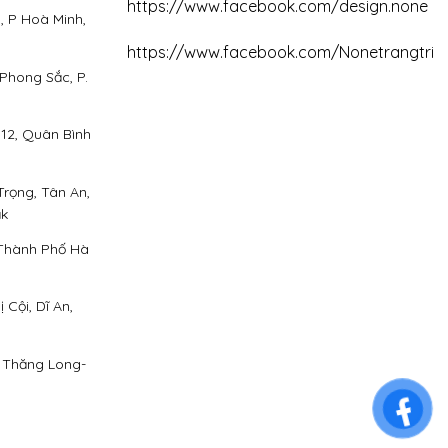
https://www.facebook.com/design.none
, P Hoà Minh,
https://www.facebook.com/Nonetrangtri
ễn Phong Sắc, P.
t. P12, Quân Bình
Tự Trọng, Tân An,
ắk
p , Thành Phố Hà
 Cội, Dĩ An,
ộ Thăng Long-