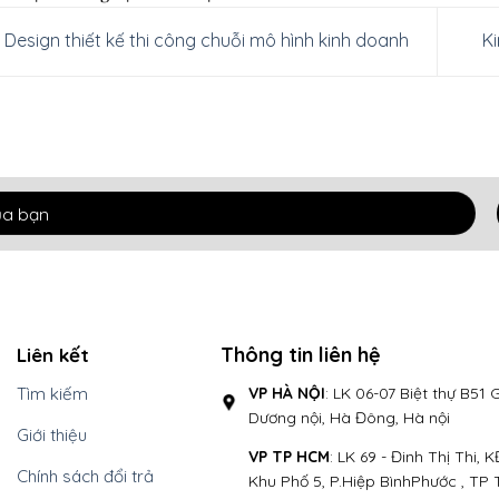
Design thiết kế thi công chuỗi mô hình kinh doanh
K
Thông tin liên hệ
Liên kết
VP HÀ NỘI
: LK 06-07 Biệt thự B51 
Tìm kiếm
Dương nội, Hà Đông, Hà nội
Giới thiệu
VP TP HCM
: LK 69 - Đinh Thị Thi, 
Chính sách đổi trả
Khu Phố 5, P.Hiệp BìnhPhước , TP