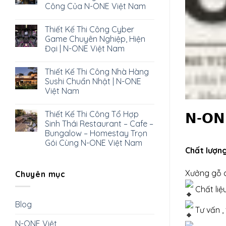
Công Của N-ONE Việt Nam
Thiết Kế Thi Công Cyber
Game Chuyên Nghiệp, Hiện
Đại | N-ONE Việt Nam
Thiết Kế Thi Công Nhà Hàng
Sushi Chuẩn Nhật | N-ONE
Việt Nam
Thiết Kế Thi Công Tổ Hợp
𝗡-𝗢𝗡𝗘
Sinh Thái Restaurant – Cafe –
Bungalow – Homestay Trọn
Gói Cùng N-ONE Việt Nam
Chất lượng
Xưởng gỗ c
Chuyên mục
Chất liệu
Blog
Tư vấn , 
N-ONE Việt