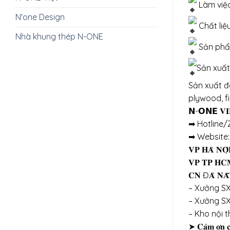
Làm việc
N'one Design
Chất liệu
Nhà khung thép N-ONE
Sản phẩm
Sản xuất
Sản xuất đa
plywood, f
𝗡-𝗢𝗡𝗘 𝐕𝐈𝐄
➡
Hotline/Zal
➡
Website
𝐕𝐏 𝐇𝐀̀ 
𝐕𝐏 𝐓𝐏 
𝐂𝐍 Đ𝐀̀ 
– Xưởng SX
– Xưởng SX
– Kho nội 
➤ 𝐂𝐚̉𝐦 𝐨̛𝐧 𝐜𝐚