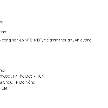
i..
rình
Gỗ công nghiệp MFC, MDF, Melamin thái lan , An cường ,
 nội
nh Phước , TP Thủ Đức – HCM
Hải Châu, TP Đà Nẵng
.HCM