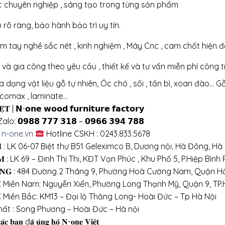
 chuyên nghiệp , sáng tạo trong từng sản phẩm
 rõ ràng, bảo hành bảo trì uy tín.
 tay nghề sắc nét , kinh nghiệm , Máy Cnc , cam chốt hiện đạ
 và gia công theo yêu cầu , thiết kế và tư vấn miễn phí công t
 dạng vật liệu gỗ tự nhiên, Óc chó , sồi , tần bì, xoan đào… 
icomax , laminate…
̣̂𝐓 | 𝗡-𝗼𝗻𝗲 𝘄𝗼𝗼𝗱 𝗳𝘂𝗿𝗻𝗶𝘁𝘂𝗿𝗲 𝗳𝗮𝗰𝘁𝗼𝗿𝘆
o: 𝟬𝟵𝟴𝟴 𝟳𝟳𝟳 𝟯𝟭𝟴 – 𝟬𝟵𝟲𝟲 𝟯𝟵𝟰 𝟳𝟴
𝟴
:
n-one.vn
Hotline CSKH : 0243.833.5678
𝐎̣̂𝐈 : LK 06-07 Biệt thự B51 Geleximco B, Dương nội, Hà Đông, Hà
𝐂𝐌 : LK 69 – Đinh Thị Thi, KĐT Vạn Phúc , Khu Phố 5, P.Hiệp Bì
𝐍𝐀̆̃𝐍𝐆 : 484 Đường 2 Tháng 9, Phường Hoà Cường Nam, Quận 
 Miền Nam: Nguyễn Xiển, Phường Long Thạnh Mỹ, Quận 9, TP
 Miền Bắc: KM13 – Đại lộ Thăng Long- Hoài Đức – Tp Hà Nội
thất : Song Phương – Hoài Đức – Hà nội
́𝐜 𝐛𝐚̣𝐧 đ𝐚̃ 𝐮̉𝐧𝐠 𝐡𝐨̣̂ 𝐍-𝐨𝐧𝐞 𝐕𝐢𝐞̣̂𝐭