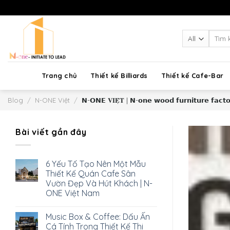
Skip
to
content
Searc
for:
Trang chủ
Thiết kế Billiards
Thiết kế Cafe-Bar
Blog
/
N-ONE Việt
/
𝗡-𝗢𝗡𝗘 𝐕𝐈𝐄̣̂𝐓 | 𝗡-𝗼𝗻𝗲 𝘄𝗼𝗼𝗱 𝗳𝘂𝗿𝗻𝗶𝘁𝘂𝗿𝗲 𝗳𝗮𝗰𝘁𝗼
Bài viết gần đây
6 Yếu Tố Tạo Nên Một Mẫu
Thiết Kế Quán Cafe Sân
Vườn Đẹp Và Hút Khách | N-
ONE Việt Nam
Music Box & Coffee: Dấu Ấn
Cá Tính Trong Thiết Kế Thi